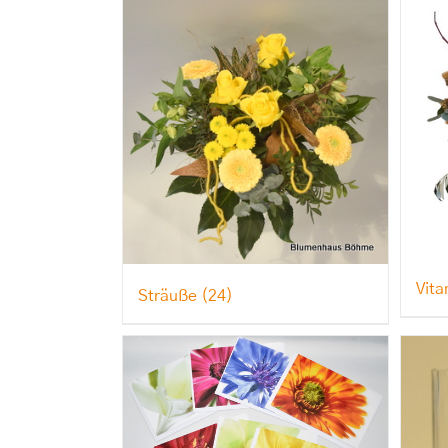
Vit
Sträuße
(24)