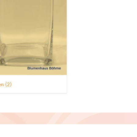
en
(2)
hutz
•
Impressum
•
AGB
•
Privatsphäre-Einstellungen ändern
•
Hi