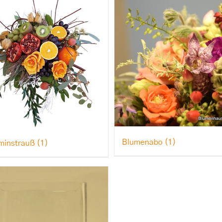
Blumenabo
(1)
aminstrauß
(1)