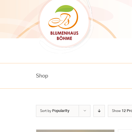
Skip
to
content
Shop
Sort by
Popularity
Show
12 Pr