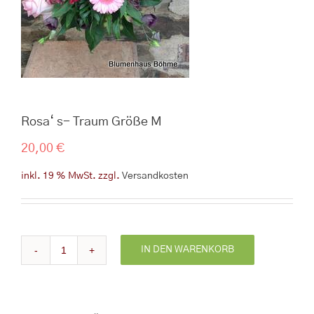
Rosa‘ s- Traum Größe M
20,00
€
inkl. 19 % MwSt.
zzgl.
Versandkosten
IN DEN WARENKORB
Rosa'
s-
Traum
Größe