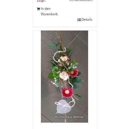
zzgl.
In den
Warenkorb
Details