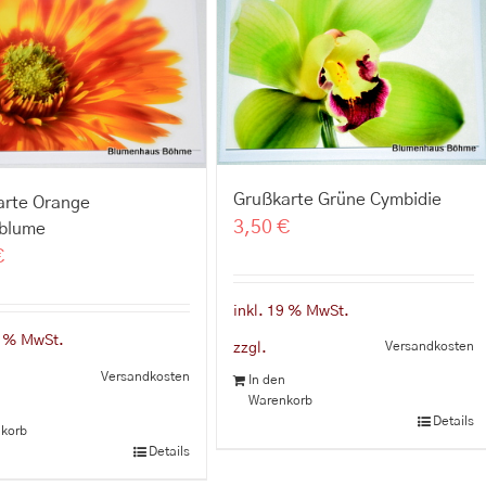
Grußkarte Grüne Cymbidie
arte Orange
3,50
€
lblume
€
inkl. 19 % MwSt.
9 % MwSt.
Versandkosten
zzgl.
Versandkosten
In den
Warenkorb
n
Details
korb
Details