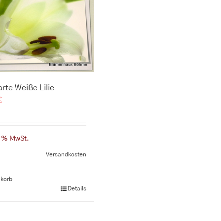
rte Weiße Lilie
€
9 % MwSt.
Versandkosten
n
korb
Details