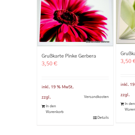
Grußka
Grußkarte Pinke Gerbera
3,50
3,50
€
inkl. 1
inkl. 19 % MwSt.
zzgl.
Versandkosten
zzgl.
In de
In den
Waren
Warenkorb
Details