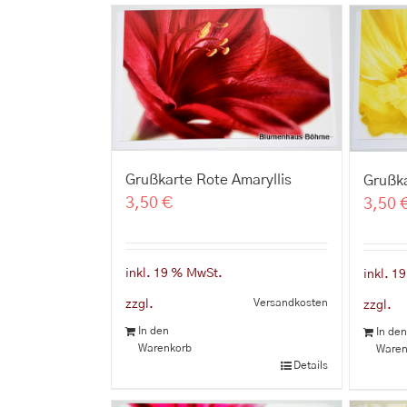
Grußkarte Rote Amaryllis
Grußk
3,50
€
3,50
inkl. 19 % MwSt.
inkl. 1
Versandkosten
zzgl.
zzgl.
In den
In de
Warenkorb
Waren
Details