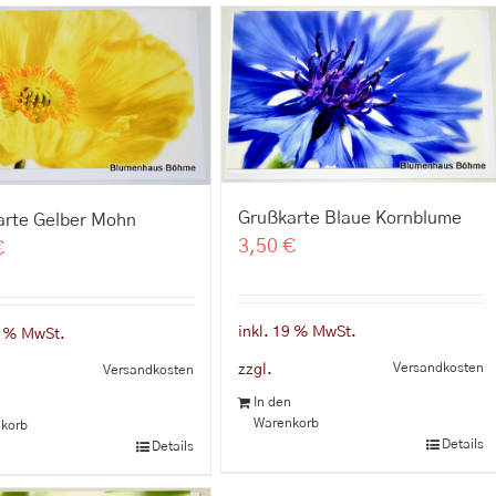
Grußkarte Blaue Kornblume
arte Gelber Mohn
3,50
€
€
inkl. 19 % MwSt.
9 % MwSt.
Versandkosten
zzgl.
Versandkosten
In den
n
Warenkorb
korb
Details
Details