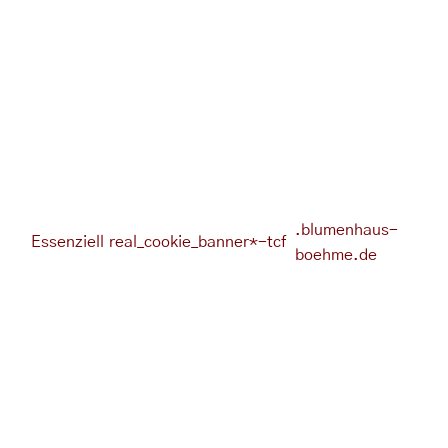
.blumenhaus-
Essenziell
real_cookie_banner*-tcf
boehme.de